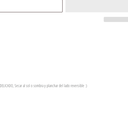
DELICADO, Secar al sol o sombra y planchar del lado reversible :)
T