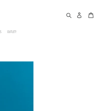
Search
Log in
Cart
S
OUTLET!