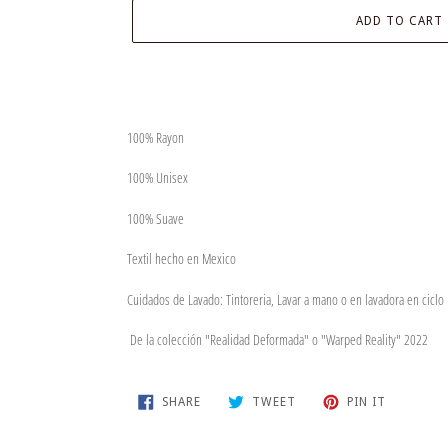
ADD TO CART
Adding
product
100% Rayon
to
your
100% Unisex
cart
100% Suave
Textil hecho en Mexico
Cuidados de Lavado: Tintoreria, Lavar a mano o en lavadora en ciclo 
De la colección "Realidad Deformada" o "Warped Reality" 2022
SHARE
TWEET
PIN
SHARE
TWEET
PIN IT
ON
ON
ON
FACEBOOK
TWITTER
PINTERES