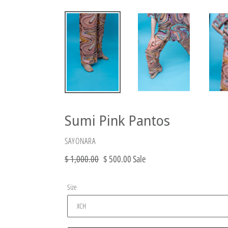
Sumi Pink Pantos
VENDOR
SAYONARA
Regular
$ 1,000.00
Sale
$ 500.00
Sale
price
price
Size