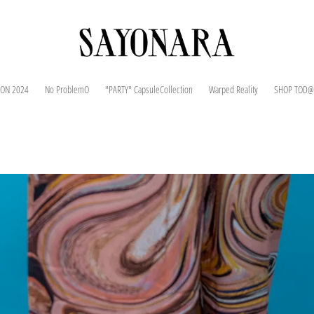
ION 2024
No ProblemO
"PARTY" CapsuleCollection
Warped Reality
SHOP TOD@